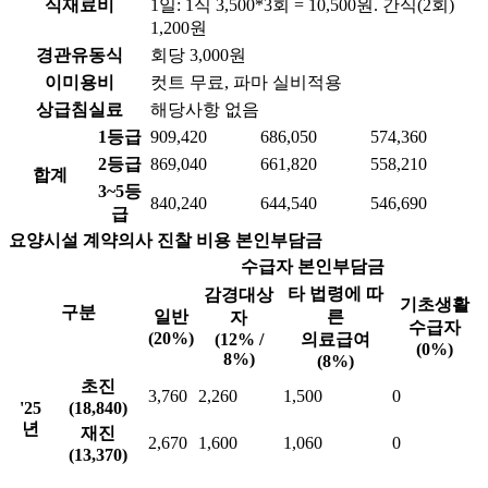
식재료비
1일: 1식 3,500*3회 = 10,500원. 간식(2회)
1,200원
경관유동식
회당 3,000원
이미용비
컷트 무료, 파마 실비적용
상급침실료
해당사항 없음
1등급
909,420
686,050
574,360
2등급
869,040
661,820
558,210
합계
3~5등
840,240
644,540
546,690
급
요양시설 계약의사 진찰 비용 본인부담금
수급자 본인부담금
타 법령에 따
감경대상
기초생활
구분
일반
른
자
수급자
(20%)
(12% /
의료급여
(0%)
8%)
(8%)
초진
3,760
2,260
1,500
0
'25
(18,840)
년
재진
2,670
1,600
1,060
0
(13,370)